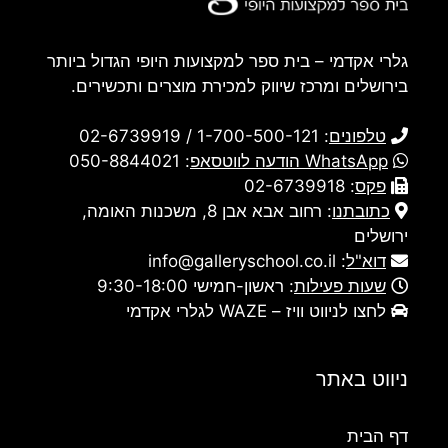
גלרי אקדמי – בית ספר למקצועות היופי הגדול ביותר
בירושלים ומרכז שיווק למכירת מוצרים ותכשירים.
טלפונים
:
1-700-500-121
/
02-6739919
WhatsApp הודעה לווטסאפ
:
050-8844021
פקס
: 02-6739918
כתובתנו
:
רחוב אבא אבן 8, משכנות האומה,
ירושלים
דוא"ל
:
info@galleryschool.co.il
שעות פעילות
: ראשון-חמישי 9:30-18:00
לחצו לניווט וויז – WAZE לגלרי אקדמי
ניווט באתר
דף הבית